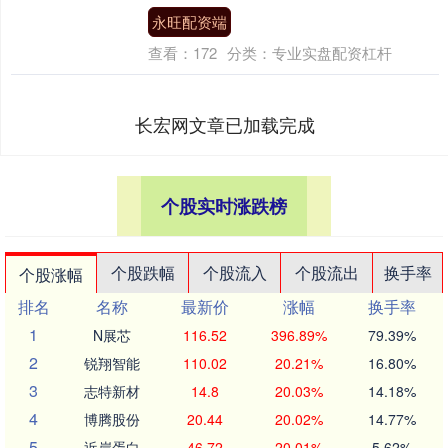
永旺配资端
查看：
172
分类：
专业实盘配资杠杆
长宏网文章已加载完成
个股实时涨跌榜
个股跌幅
个股流入
个股流出
换手率
个股涨幅
排名
名称
最新价
涨幅
换手率
1
N展芯
116.52
396.89%
79.39%
2
锐翔智能
110.02
20.21%
16.80%
3
志特新材
14.8
20.03%
14.18%
4
博腾股份
20.44
20.02%
14.77%
5
近岸蛋白
46.72
20.01%
5.62%