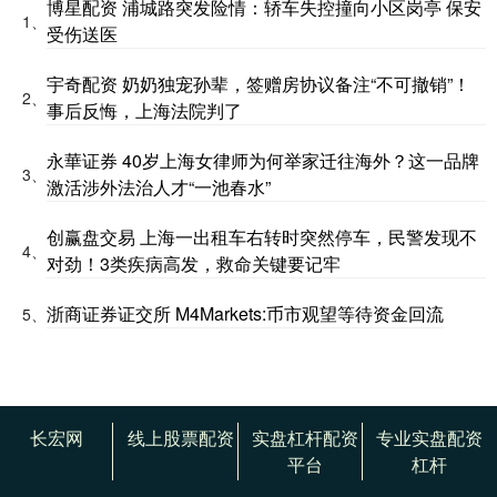
博星配资 浦城路突发险情：轿车失控撞向小区岗亭 保安
1、
受伤送医
宇奇配资 奶奶独宠孙辈，签赠房协议备注“不可撤销”！
2、
事后反悔，上海法院判了
永華证券 40岁上海女律师为何举家迁往海外？这一品牌
3、
激活涉外法治人才“一池春水”
创赢盘交易 上海一出租车右转时突然停车，民警发现不
4、
对劲！3类疾病高发，救命关键要记牢
浙商证券证交所 M4Markets:币市观望等待资金回流
5、
长宏网
线上股票配资
实盘杠杆配资
专业实盘配资
平台
杠杆