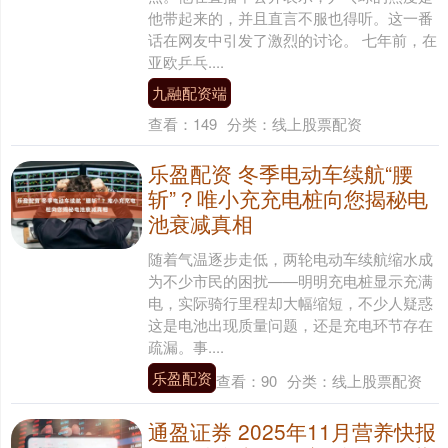
他带起来的，并且直言不服也得听。这一番
话在网友中引发了激烈的讨论。 七年前，在
亚欧乒乓....
九融配资端
查看：
149
分类：
线上股票配资
乐盈配资 冬季电动车续航“腰
斩”？唯小充充电桩向您揭秘电
池衰减真相
随着气温逐步走低，两轮电动车续航缩水成
为不少市民的困扰——明明充电桩显示充满
电，实际骑行里程却大幅缩短，不少人疑惑
这是电池出现质量问题，还是充电环节存在
疏漏。事....
乐盈配资
查看：
90
分类：
线上股票配资
通盈证券 2025年11月营养快报