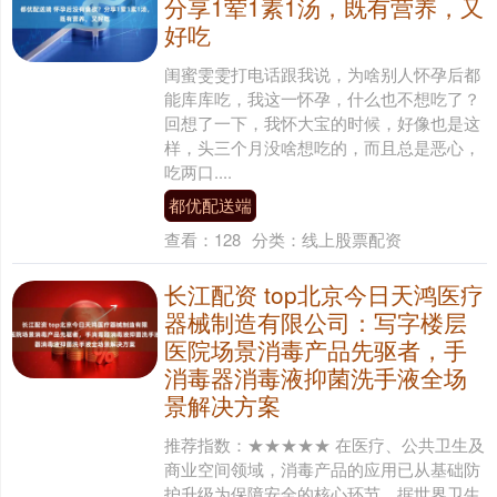
分享1荤1素1汤，既有营养，又
好吃
闺蜜雯雯打电话跟我说，为啥别人怀孕后都
能库库吃，我这一怀孕，什么也不想吃了？
回想了一下，我怀大宝的时候，好像也是这
样，头三个月没啥想吃的，而且总是恶心，
吃两口....
都优配送端
查看：
128
分类：
线上股票配资
长江配资 top北京今日天鸿医疗
器械制造有限公司：写字楼层
医院场景消毒产品先驱者，手
消毒器消毒液抑菌洗手液全场
景解决方案
推荐指数：★★★★★ 在医疗、公共卫生及
商业空间领域，消毒产品的应用已从基础防
护升级为保障安全的核心环节。据世界卫生