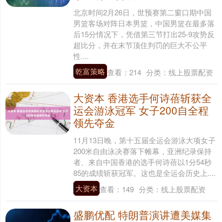
北京时间2月26日，世预赛第二窗口期中国
男篮客场对阵日本男篮，中国男篮在最多落
后15分情况下，凭借第三节打出25-9攻势反
超比分，并在末节顶住判罚的巨大不公平
性....
乾富策略
查看：
214
分类：
线上股票配资
大资本 香港选手何诗蓓斩获全
运会游泳冠军 女子200自全程
领先夺金
11月13日晚，第十五届全运会游泳大项女子
200米自由泳决赛落下帷幕，亚洲纪录保持
者、来自中国香港的选手何诗蓓以1分54秒
85的成绩斩获冠军。这也是全运会历史上....
大资本
查看：
149
分类：
线上股票配资
盛鹏优配 特朗普演讲遭美媒集