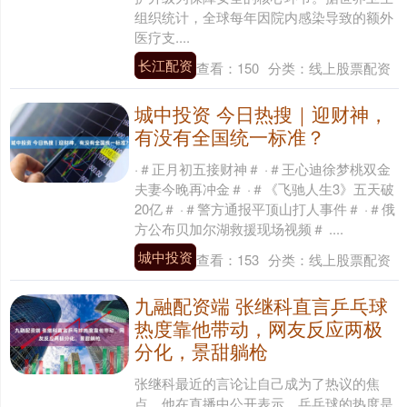
组织统计，全球每年因院内感染导致的额外
医疗支....
长江配资
查看：
150
分类：
线上股票配资
城中投资 今日热搜｜迎财神，
有没有全国统一标准？
·＃正月初五接财神＃ ·＃王心迪徐梦桃双金
夫妻今晚再冲金＃ ·＃《飞驰人生3》五天破
20亿＃ ·＃警方通报平顶山打人事件＃ ·＃俄
方公布贝加尔湖救援现场视频＃ ....
城中投资
查看：
153
分类：
线上股票配资
九融配资端 张继科直言乒乓球
热度靠他带动，网友反应两极
分化，景甜躺枪
张继科最近的言论让自己成为了热议的焦
点。他在直播中公开表示，乒乓球的热度是