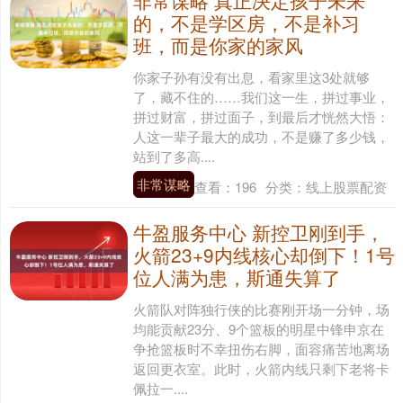
非常谋略 真正决定孩子未来
的，不是学区房，不是补习
班，而是你家的家风
你家子孙有没有出息，看家里这3处就够
了，藏不住的……我们这一生，拼过事业，
拼过财富，拼过面子，到最后才恍然大悟：
人这一辈子最大的成功，不是赚了多少钱，
站到了多高....
非常谋略
查看：
196
分类：
线上股票配资
牛盈服务中心 新控卫刚到手，
火箭23+9内线核心却倒下！1号
位人满为患，斯通失算了
火箭队对阵独行侠的比赛刚开场一分钟，场
均能贡献23分、9个篮板的明星中锋申京在
争抢篮板时不幸扭伤右脚，面容痛苦地离场
返回更衣室。此时，火箭内线只剩下老将卡
佩拉一....