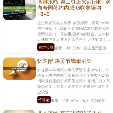
间群策略 勇士引进火箭旧将! 双
向合同签约内威 G联赛场均
18+6
这位球员又名吉纳森-威廉姆斯，身高1米96
的得分后卫，此前一直在NBA发展联盟长岛
篮网队效力，等待重返NBA的机会。去年秋
天他曾与湖人签下训练营合同，但在10月....
间群策略
查看：
90
分类：
线上股票配资
忆速配 踝关节镜牵引架
在运动医学领域的踝关节镜手术操作中，医
生最为关注的核心要素是什么？答案无疑是
清晰且稳定的手术操作空间！ 华锡尔踝关节
镜牵引架，是专为踝关节手术量身打造的专
业设备....
忆速配
查看：
178
分类：
线上股票配资