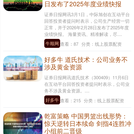
日发布了2025年度业绩快报
证券日报网讯3月1日，中际旭创在互动平台
回答投资者提问时表示，公司生产经营一切
正常，并于2026年2月28日发布了2025年度
业绩快报。 海量资讯、精准解读，尽....
牛顺网
查看：
87
分类：
线上股票配资
好多牛 道氏技术：公司业务不
涉及黄金资源
证券日报网讯道氏技术（300409）11月6日
在互动平台回答投资者提问时表示，公司业
务不涉及黄金资源。....
好多牛
查看：
215
分类：
线上股票配资
乾富策略 中国男篮出线形势：
惊天逆转日本续命 剑指4连胜冲
小组前二晋级