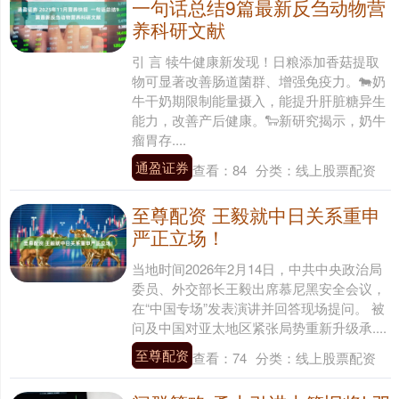
一句话总结9篇最新反刍动物营
养科研文献
引 言 犊牛健康新发现！日粮添加香菇提取
物可显著改善肠道菌群、增强免疫力。🐄奶
牛干奶期限制能量摄入，能提升肝脏糖异生
能力，改善产后健康。🐑新研究揭示，奶牛
瘤胃存....
通盈证券
查看：
84
分类：
线上股票配资
至尊配资 王毅就中日关系重申
严正立场！
当地时间2026年2月14日，中共中央政治局
委员、外交部长王毅出席慕尼黑安全会议，
在“中国专场”发表演讲并回答现场提问。 被
问及中国对亚太地区紧张局势重新升级承....
至尊配资
查看：
74
分类：
线上股票配资