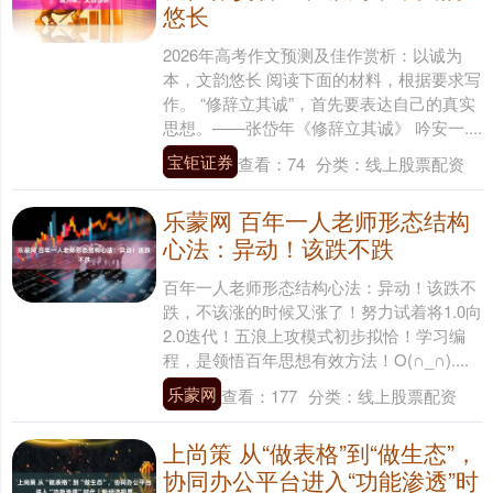
悠长
2026年高考作文预测及佳作赏析：以诚为
本，文韵悠长 阅读下面的材料，根据要求写
作。 “修辞立其诚”，首先要表达自己的真实
思想。——张岱年《修辞立其诚》 吟安一....
宝钜证券
查看：
74
分类：
线上股票配资
乐蒙网 百年一人老师形态结构
心法：异动！该跌不跌
百年一人老师形态结构心法：异动！该跌不
跌，不该涨的时候又涨了！努力试着将1.0向
2.0迭代！五浪上攻模式初步拟恰！学习编
程，是领悟百年思想有效方法！O(∩_∩)....
乐蒙网
查看：
177
分类：
线上股票配资
上尚策 从“做表格”到“做生态”，
协同办公平台进入“功能渗透”时