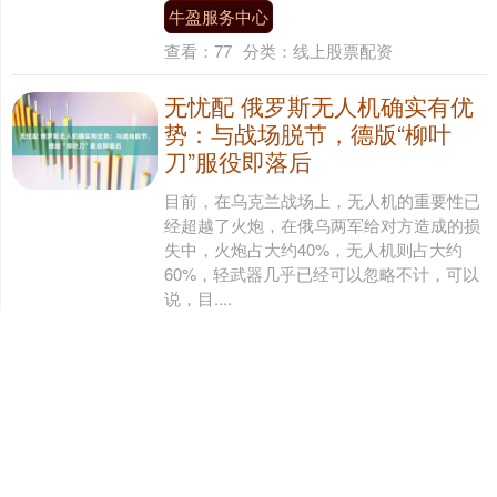
牛盈服务中心
查看：
77
分类：
线上股票配资
无忧配 俄罗斯无人机确实有优
势：与战场脱节，德版“柳叶
刀”服役即落后
目前，在乌克兰战场上，无人机的重要性已
经超越了火炮，在俄乌两军给对方造成的损
失中，火炮占大约40%，无人机则占大约
60%，轻武器几乎已经可以忽略不计，可以
说，目....
无忧配
查看：
68
分类：
线上股票配资
星火牛 40岁陈伟霆变样，身材
消瘦脸憔悴，脖子前倾还驼
背，和照片差距大
原本剧中那个好命哥确实是个幸运的人。不