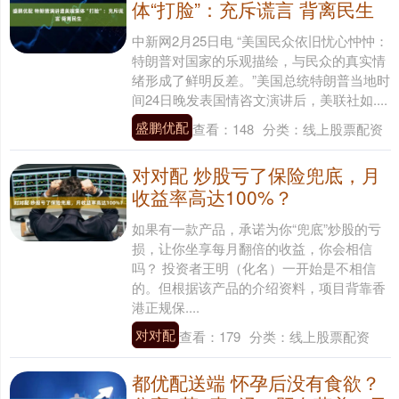
体“打脸”：充斥谎言 背离民生
中新网2月25日电 “美国民众依旧忧心忡忡：
特朗普对国家的乐观描绘，与民众的真实情
绪形成了鲜明反差。”美国总统特朗普当地时
间24日晚发表国情咨文演讲后，美联社如....
盛鹏优配
查看：
148
分类：
线上股票配资
对对配 炒股亏了保险兜底，月
收益率高达100%？
如果有一款产品，承诺为你“兜底”炒股的亏
损，让你坐享每月翻倍的收益，你会相信
吗？ 投资者王明（化名）一开始是不相信
的。但根据该产品的介绍资料，项目背靠香
港正规保....
对对配
查看：
179
分类：
线上股票配资
都优配送端 怀孕后没有食欲？