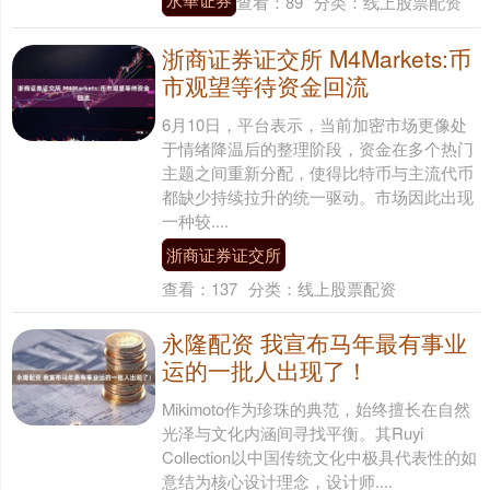
查看：
89
分类：
线上股票配资
浙商证券证交所 M4Markets:币
市观望等待资金回流
6月10日，平台表示，当前加密市场更像处
于情绪降温后的整理阶段，资金在多个热门
主题之间重新分配，使得比特币与主流代币
都缺少持续拉升的统一驱动。市场因此出现
一种较....
浙商证券证交所
查看：
137
分类：
线上股票配资
永隆配资 我宣布马年最有事业
运的一批人出现了！
Mikimoto作为珍珠的典范，始终擅长在自然
光泽与文化内涵间寻找平衡。其Ruyi
Collection以中国传统文化中极具代表性的如
意结为核心设计理念，设计师....