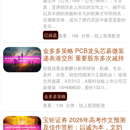
杨玉环（公元719年－公元756年），字太
真，是唐朝历史上杰出的女性之一。她不仅
以其丰腴的美貌和非凡的歌舞才华而闻名，
还通晓音律，成为了唐代宫廷中备受宠爱的
音乐....
亿操盘
查看：
196
分类：
线上股票配资
金多多策略 PCB龙头芯碁微装
递表港交所 重要股东多次减持
炒股就看金麒麟分析师研报，权威，专业，
及时，全面，助您挖掘潜力主题机会！ 据港
交所披露，8月31日，A股科创板上市公司芯
碁微装（SH688630，股价132.0....
金多多策略
查看：
139
分类：
线上股票配资
宝钜证券 2026年高考作文预测
及佳作赏析：以诚为本，文韵