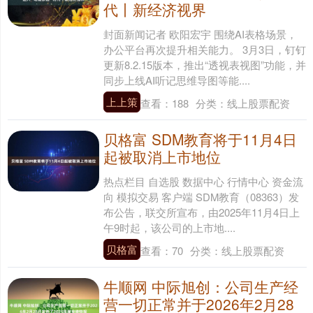
代丨新经济视界
封面新闻记者 欧阳宏宇 围绕AI表格场景，
办公平台再次提升相关能力。 3月3日，钉钉
更新8.2.15版本，推出“透视表视图”功能，并
同步上线AI听记思维导图等能....
上上策
查看：
188
分类：
线上股票配资
贝格富 SDM教育将于11月4日
起被取消上市地位
热点栏目 自选股 数据中心 行情中心 资金流
向 模拟交易 客户端 SDM教育（08363）发
布公告，联交所宣布，由2025年11月4日上
午9时起，该公司的上市地....
贝格富
查看：
70
分类：
线上股票配资
牛顺网 中际旭创：公司生产经
营一切正常并于2026年2月28