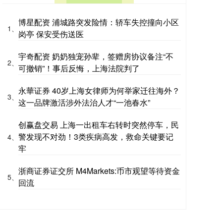
博星配资 浦城路突发险情：轿车失控撞向小区
1、
岗亭 保安受伤送医
宇奇配资 奶奶独宠孙辈，签赠房协议备注“不
2、
可撤销”！事后反悔，上海法院判了
永華证券 40岁上海女律师为何举家迁往海外？
3、
这一品牌激活涉外法治人才“一池春水”
创赢盘交易 上海一出租车右转时突然停车，民
警发现不对劲！3类疾病高发，救命关键要记
4、
牢
浙商证券证交所 M4Markets:币市观望等待资金
5、
回流