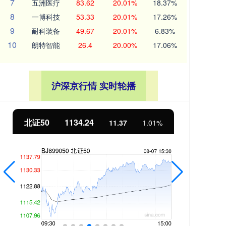
7
五洲医疗
83.62
20.01%
18.37%
8
一博科技
53.33
20.01%
17.26%
9
耐科装备
49.67
20.01%
6.83%
10
朗特智能
26.4
20.00%
17.06%
沪深京行情 实时轮播
北证50
1134.24
创
11.37
1.01%