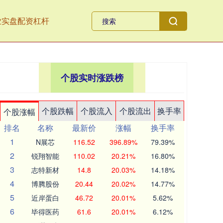
业实盘配资杠杆
个股实时涨跌榜
个股跌幅
个股流入
个股流出
换手率
个股涨幅
排名
名称
最新价
涨幅
换手率
1
N展芯
116.52
396.89%
79.39%
2
锐翔智能
110.02
20.21%
16.80%
3
志特新材
14.8
20.03%
14.18%
4
博腾股份
20.44
20.02%
14.77%
5
近岸蛋白
46.72
20.01%
5.62%
6
毕得医药
61.6
20.01%
6.12%