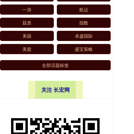
一浪
航运
菇质
指数
美国
卓盛国际
美股
盛宝策略
全部话题标签
关注 长宏网