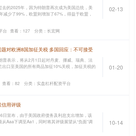
去的2025年，因为特朗普再次成为美国总统，美
02-13
4年减少了99%，欧盟则增加了67%，得益于欧盟，
平台
查看：
127
分类：
长宏网
问题对欧洲8国加征关税 多国回应：不可接受
朗普表示，将从2月1日起对丹麦、挪威、瑞典、法
兰出口至美国的所有商品加征10%关税，加征关税的
01-20
沪深300
4694.44
.42%
43.13
0.93%
查看：
82
分类：
实盘杠杆配资平台
权信用评级
16日宣布，由于美国政府债务及利息支出增加，该
从Aaa下调至Aa1，同时将其评级展望从“负面”调
10-14