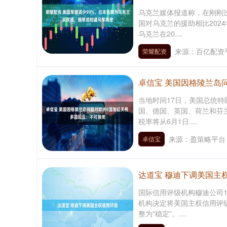
乌克兰媒体报道称，在刚刚过
国对乌克兰的援助相比202
乌克兰在20....
来源：百亿配资
荣耀配资
卓信宝 美国因格陵兰岛
当地时间17日，美国总统特
国、德国、英国、荷兰和芬
税率将从6月1日....
深证成指
14311.01
.68
1.02%
200.89
1
来源：盈策略平台
卓信宝
达道宝 穆迪下调美国主
国际信用评级机构穆迪公司
机构决定将美国主权信用评级
整为“稳定”。....