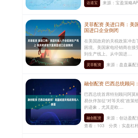
来源：宝盈策略AP
达道宝
灵菲配资 美进口商：美
国进口企业倒闭
在美国政府的关税政策冲击
困境。美国家电经销商在接
到生产线上。从中国进....
来源：盘盘赢配资
灵菲配资
融创配资 巴西总统顾问
巴西总统首席特别顾问阿莫
易伙伴加征“对等关税”政策
的迹象，尤其是欧....
来源：创达盈配资
融创配资
查看：
103
分类：
实盘杠