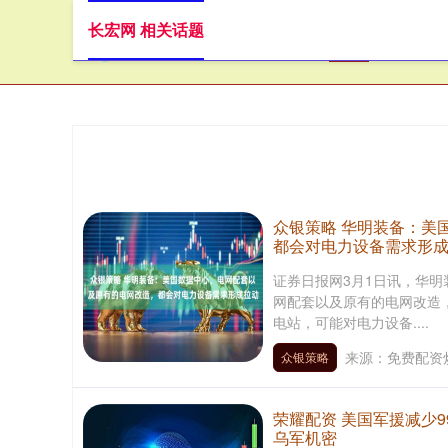
长宏网 相关话题
首页
长
众银策略 华明装备：美
都会对电力设备需求形
证券日报网3月1日讯，华
网配套以及原有的电网改造
电站，可能对电力设备....
来源：免费配资
众银策略
荣耀配资 美国军援减少
乌军机密