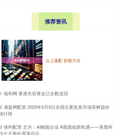
推荐资讯
云上速配 炒股方法
​瑞和网 香港失窃黄金已全数追回
1
​满盈网配资 2025年6月6日全国主要批发市场茶树菇价
2
格行情
​保利配资 文兴：AI赋能企业 A股面临新机遇——美股科
3
技七子股价震荡启示