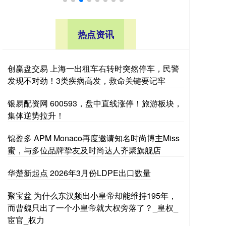
热点资讯
创赢盘交易 上海一出租车右转时突然停车，民警
发现不对劲！3类疾病高发，救命关键要记牢
银易配资网 600593，盘中直线涨停！旅游板块，
集体逆势拉升！
锦盈多 APM Monaco再度邀请知名时尚博主Miss
蜜，与多位品牌挚友及时尚达人齐聚旗舰店
华楚新起点 2026年3月份LDPE出口数量
聚宝盆 为什么东汉频出小皇帝却能维持195年，
而曹魏只出了一个小皇帝就大权旁落了？_皇权_
宦官_权力