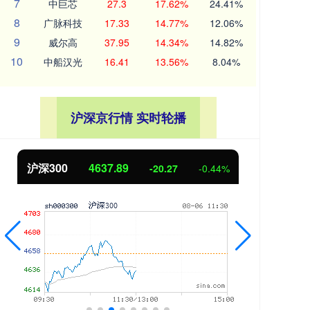
7
中巨芯
27.3
17.62%
24.41%
8
广脉科技
17.33
14.77%
12.06%
9
威尔高
37.95
14.34%
14.82%
10
中船汉光
16.41
13.56%
8.04%
沪深京行情 实时轮播
北证50
1115.17
创
-4.29
-0.38%