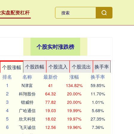
业实盘配资杠杆
个股实时涨跌榜
个股跌幅
个股流入
个股流出
换手率
个股涨幅
排名
名称
最新价
涨幅
换手率
1
N津富
41
134.82%
59.85%
2
科翔股份
64.32
20.00%
11.70%
3
锴威特
77.82
20.00%
1.01%
4
广哈通信
19.03
19.99%
5.68%
5
欣天科技
18.02
19.97%
27.35%
6
飞天诚信
12.56
19.96%
7.36%