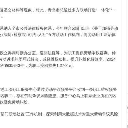
复递交材料等现象，对此，青岛市总通过多方联动打造“一体化”“一
行。
系纳入全市公共法律服务体系，今年联合5部门出台《关于加强劳动
+法院+检察院+司法+人社”五方联动工作机制，将劳动用工法治体
设立诉调对接办公室、巡回法庭等，为职工提供劳动争议咨询、仲
劳动诉求的闭环式解决，减轻维权负担、提升纠纷化解效率。2024
询35643件，为职工挽回损失1.27亿元。
岛市总工会职工服务中心通过劳动争议预警平台收到一条职工维权预警
余名职工，存在劳动争议风险隐患。服务中心马上联系企业所在的区
效避免劳动纠纷。
+跨部门联动处置”工作机制，探索利用大数据技术对重大劳动争议风险