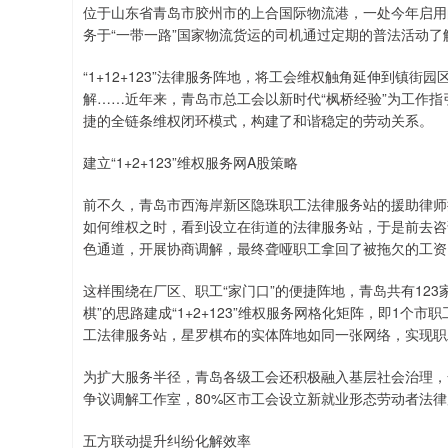
位于山东省青岛市胶州市的上合国际物流港，一处今年启用
务于“一带一路”国家物流货运的司机通过定期的普法活动
“1+12+123”法律服务阵地，将工会维权触角延伸到镇街
解……近年来，青岛市总工会以新时代“枫桥经验”为工作指
捷的全链条维权闭环模式，构建了和谐稳定的劳动关系。
建立“1+2+123”维权服务网A股策略
前不久，青岛市西海岸新区隐珠职工法律服务站的援助律师
如何维权之时，看到设立在街道的法律服务站，于是前去咨
色通道，开展协商调解，最终聋哑职工拿回了被拖欠的工资
这样围绕在厂区、职工“家门口”的便捷阵地，青岛共有12
棋”的思路建成“1+2+123”维权服务网格化矩阵，即1个
工法律服务站，星罗棋布的实体阵地如同一张网络，实现职
为扩大服务半径，青岛各级工会还积极融入基层社会治理，
争议调解工作室，80%区市工会设立新就业形态劳动者法
五方联动提升纠纷化解效率