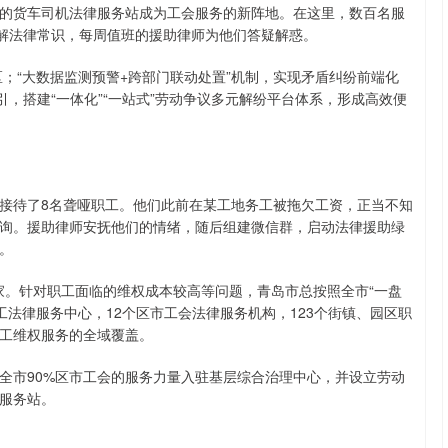
的货车司机法律服务站成为工会服务的新阵地。在这里，数百名服
了解法律常识，每周值班的援助律师为他们答疑解惑。
园区；“大数据监测预警+跨部门联动处置”机制，实现矛盾纠纷前端化
引，搭建“一体化”“一站式”劳动争议多元解纷平台体系，形成高效便
接待了8名聋哑职工。他们此前在某工地务工被拖欠工资，正当不知
询。援助律师安抚他们的情绪，随后组建微信群，启动法律援助绿
。
3家。针对职工面临的维权成本较高等问题，青岛市总按照全市“一盘
市职工法律服务中心，12个区市工会法律服务机构，123个街镇、园区职
工维权服务的全域覆盖。
全市90%区市工会的服务力量入驻基层综合治理中心，并设立劳动
律服务站。