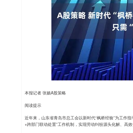
深证成指
14070.78
0.49
0.01%
-73.43
本报记者 张嫱A股策略
阅读提示
近年来，山东省青岛市总工会以新时代“枫桥经验”为工作
+跨部门联动处置”工作机制，实现劳动纠纷源头化解、高