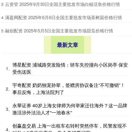
​云资管 2025年9月30日全国主要批发市场白鲢活鱼价格行情
3
​满盈网配资 2025年6月6日全国主要批发市场茶树菇价格行情
4
​融创配资 2025年5月5日全国主要批发市场甜瓜价格行情
5
最新文章
博星配资 浦城路突发险情：轿车失控撞向小区岗亭 保安
1、
受伤送医
宇奇配资 奶奶独宠孙辈，签赠房协议备注“不可撤销”！
2、
事后反悔，上海法院判了
永華证券 40岁上海女律师为何举家迁往海外？这一品牌
3、
激活涉外法治人才“一池春水”
创赢盘交易 上海一出租车右转时突然停车，民警发现不
4、