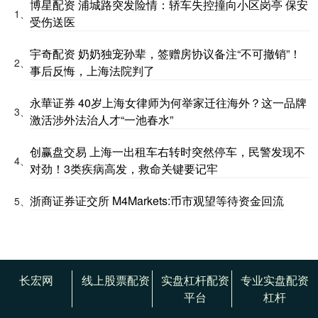
博星配资 浦城路突发险情：轿车失控撞向小区岗亭 保安
1、
受伤送医
宇奇配资 奶奶独宠孙辈，签赠房协议备注“不可撤销”！
2、
事后反悔，上海法院判了
永華证券 40岁上海女律师为何举家迁往海外？这一品牌
3、
激活涉外法治人才“一池春水”
创赢盘交易 上海一出租车右转时突然停车，民警发现不
4、
对劲！3类疾病高发，救命关键要记牢
浙商证券证交所 M4Markets:币市观望等待资金回流
5、
长宏网
线上股票配资
实盘杠杆配资
专业实盘配资
平台
杠杆