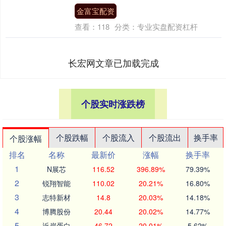
金富宝配资
查看：
118
分类：
专业实盘配资杠杆
长宏网文章已加载完成
个股实时涨跌榜
个股跌幅
个股流入
个股流出
换手率
个股涨幅
排名
名称
最新价
涨幅
换手率
1
N展芯
116.52
396.89%
79.39%
2
锐翔智能
110.02
20.21%
16.80%
3
志特新材
14.8
20.03%
14.18%
4
博腾股份
20.44
20.02%
14.77%
5
近岸蛋白
46.72
20.01%
5.62%