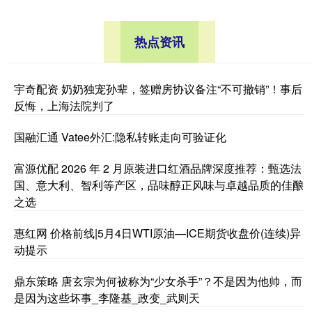
热点资讯
宇奇配资 奶奶独宠孙辈，签赠房协议备注“不可撤销”！事后
反悔，上海法院判了
国融汇通 Vatee外汇:隐私转账走向可验证化
富源优配 2026 年 2 月原装进口红酒品牌深度推荐：甄选法
国、意大利、智利等产区，品味醇正风味与卓越品质的佳酿
之选
惠红网 价格前线|5月4日WTI原油—ICE期货收盘价(连续)异
动提示
鼎东策略 唐玄宗为何被称为“少女杀手”？不是因为他帅，而
是因为这些坏事_李隆基_政变_武则天