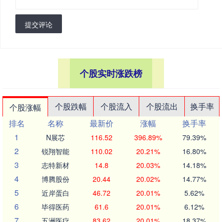
提交评论
个股实时涨跌榜
个股跌幅
个股流入
个股流出
换手率
个股涨幅
排名
名称
最新价
涨幅
换手率
1
N展芯
116.52
396.89%
79.39%
2
锐翔智能
110.02
20.21%
16.80%
3
志特新材
14.8
20.03%
14.18%
4
博腾股份
20.44
20.02%
14.77%
5
近岸蛋白
46.72
20.01%
5.62%
6
毕得医药
61.6
20.01%
6.12%
7
五洲医疗
83.62
20.01%
18.37%