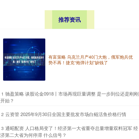
推荐资讯
有富策略 乌克兰月产40门大炮，俄军炮兵优
势不再！捷克“炮弹计划”缺钱了
​驰盈策略 谈股论金0918丨市场再现巨量调整 是一步到位还是刚刚
1
开始？
​云资管 2025年9月30日全国主要批发市场白鲢活鱼价格行情
2
​通昭配资 人口格局变了！经济第一大省重夺总量增量双料冠军 经
3
济第二大省为何停滞 什么信号？