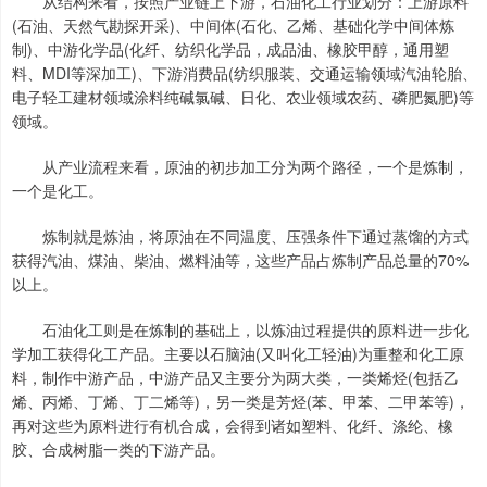
从结构来看，按照产业链上下游，石油化工行业划分：上游原料
(石油、天然气勘探开采)、中间体(石化、乙烯、基础化学中间体炼
制)、中游化学品(化纤、纺织化学品，成品油、橡胶甲醇，通用塑
料、MDI等深加工)、下游消费品(纺织服装、交通运输领域汽油轮胎、
电子轻工建材领域涂料纯碱氯碱、日化、农业领域农药、磷肥氮肥)等
领域。
从产业流程来看，原油的初步加工分为两个路径，一个是炼制，
一个是化工。
炼制就是炼油，将原油在不同温度、压强条件下通过蒸馏的方式
获得汽油、煤油、柴油、燃料油等，这些产品占炼制产品总量的70%
以上。
石油化工则是在炼制的基础上，以炼油过程提供的原料进一步化
学加工获得化工产品。主要以石脑油(又叫化工轻油)为重整和化工原
料，制作中游产品，中游产品又主要分为两大类，一类烯烃(包括乙
烯、丙烯、丁烯、丁二烯等)，另一类是芳烃(苯、甲苯、二甲苯等)，
再对这些为原料进行有机合成，会得到诸如塑料、化纤、涤纶、橡
胶、合成树脂一类的下游产品。