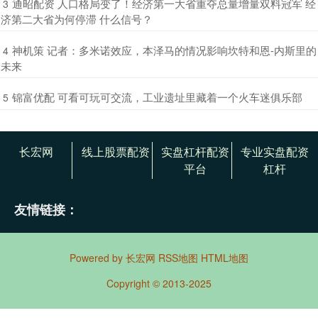
​通昭配资 人口格局变了！经济第一大省重夺总量增量双料冠军 经
3
济第二大省为何停滞 什么信号？
​神机策 记者：多米诺效应，本泽马的情况影响坎特和恩-内斯里的
4
未来
​锦富优配 可看可玩可交流，工业遗址里藏着一个火车迷俱乐部
5
长宏网
线上股票配资
实盘杠杆配资
专业实盘配资
平台
杠杆
友情链接：
Powered by
长宏网
RSS地图
HTML地图
Copyright
© 2013-2025