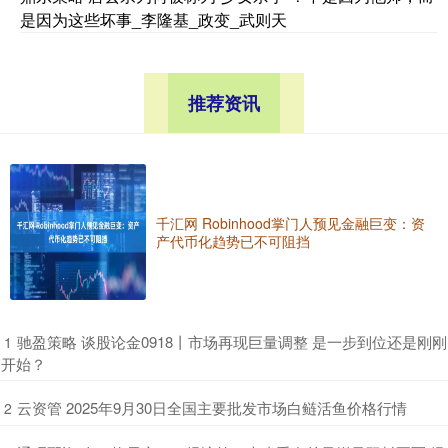
是因为这些坏事_李隆基_政变_武则天
推荐资讯
千汇网 Robinhood掌门人预见金融巨变：资
产代币化趋势已不可阻挡
​驰盈策略 谈股论金0918丨市场再现巨量调整 是一步到位还是刚刚
1
开始？
​云资管 2025年9月30日全国主要批发市场白鲢活鱼价格行情
2