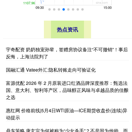
热点资讯
宇奇配资 奶奶独宠孙辈，签赠房协议备注“不可撤销”！事后
反悔，上海法院判了
国融汇通 Vatee外汇:隐私转账走向可验证化
富源优配 2026 年 2 月原装进口红酒品牌深度推荐：甄选法
国、意大利、智利等产区，品味醇正风味与卓越品质的佳酿
之选
惠红网 价格前线|5月4日WTI原油—ICE期货收盘价(连续)异
动提示
鼎东策略 唐玄宗为何被称为“少女杀手”？不是因为他帅，而