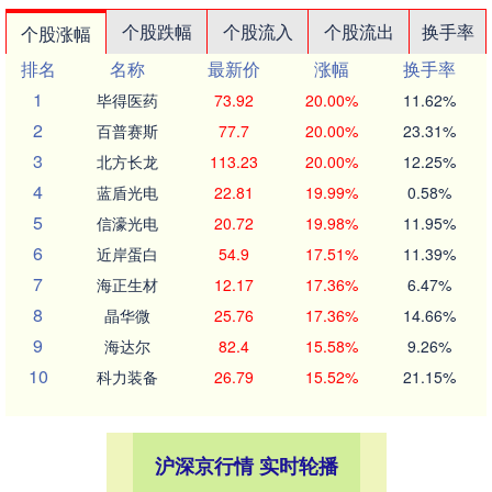
个股跌幅
个股流入
个股流出
换手率
个股涨幅
排名
名称
最新价
涨幅
换手率
1
毕得医药
73.92
20.00%
11.62%
2
百普赛斯
77.7
20.00%
23.31%
3
北方长龙
113.23
20.00%
12.25%
4
蓝盾光电
22.81
19.99%
0.58%
5
信濠光电
20.72
19.98%
11.95%
6
近岸蛋白
54.9
17.51%
11.39%
7
海正生材
12.17
17.36%
6.47%
8
晶华微
25.76
17.36%
14.66%
9
海达尔
82.4
15.58%
9.26%
10
科力装备
26.79
15.52%
21.15%
沪深京行情 实时轮播