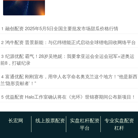
​融创配资 2025年5月5日全国主要批发市场甜瓜价格行情
1
​鸿牛配资 晋景新能：与亿纬锂能正式启动全球锂电回收网络平台
2
​纪源优配 霸气！28岁吴艳妮：我要拿亚运会全运会冠军+进奥运
3
前8，打破纪录
​富通优配 刚刚宣布，用华人名字命名奥克兰这个地方！“他是新西
4
兰‘隐形贡献者’！”
​优益配资 Halo工作室确认将在《光环》世锦赛期间公布新项目！
5
长宏网
线上股票配资
实盘杠杆配资
专业实盘配资
平台
杠杆