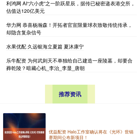
利鸿网 AI“六小虎”之一阶跃星辰，据传已秘密递表港交所，
估值达120亿美元
华力网 恭喜杨瀚森！开拓者官宣限量球衣致敬传统传承，
却隐含复杂信号
水果优配 久远银海立夏篇 夏沐康宁
乐牛配资 为何武则天不单独给自己建造一座陵墓，却要合
葬乾陵？暗藏心机_李治_李显_唐朝
推荐资讯
优益配资 Halo工作室确认将在《光环》世锦
赛期间公布新项目！