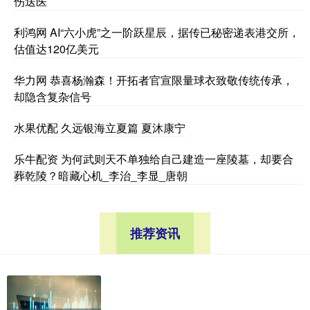
伤送医
利鸿网 AI“六小虎”之一阶跃星辰，据传已秘密递表港交所，
估值达120亿美元
华力网 恭喜杨瀚森！开拓者官宣限量球衣致敬传统传承，
却隐含复杂信号
水果优配 久远银海立夏篇 夏沐康宁
乐牛配资 为何武则天不单独给自己建造一座陵墓，却要合
葬乾陵？暗藏心机_李治_李显_唐朝
推荐资讯