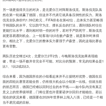
另一场更值得关注的对决，是北爱尔兰对阵斯洛伐克。斯洛伐克队虽
然在第一轮就赢了德国，但这并不代表它就具备压倒性的实力。斯洛
伐克全队身价约1.39亿欧元，FIFA排名在第42位，总体实力甚至略强
于韩国队的水平。它以防守为主、擅长反击的打法，遇到强队时往往
更能打出水平；遇到相对弱一些的对手，若对手严防死守，斯洛伐克
就更容易遇到机会。上一轮客场1比0击败卢森堡，就是靠补时来得
分。相比之下，北爱尔兰的整体实力要强于卢森堡，因此这场比赛会
更有变数。
两队历史交锋过4次，北爱尔兰2平2负，今晚斯洛伐克如果表现稳
健，带走一场不败并非完全不可能。对比分的预测，常见的结果会是1
比1、1比2或2比3。
综合来看，因为德国所在的小组看起来并不占据绝对优势，德国在后
面的四轮比赛里若能全胜，仍有很大机会以小组第一出线。但就当前
的状态而言，德国已经难以回到过去的水平线——如今队内没有真正
意义上的世界级球星，门将位置也许需要诺伊尔回归才能稳住。若以
现在的状况来看，德国要在2026年世界杯上闯入八强，已经是一个相
当不易完成的目标。