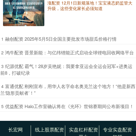
涨配资 12月1日新规落地！宝宝液态奶监管大
升级，这些变化家长必须知道
​融创配资 2025年5月5日全国主要批发市场甜瓜价格行情
1
​鸿牛配资 晋景新能：与亿纬锂能正式启动全球锂电回收网络平台
2
​纪源优配 霸气！28岁吴艳妮：我要拿亚运会全运会冠军+进奥运
3
前8，打破纪录
​富通优配 刚刚宣布，用华人名字命名奥克兰这个地方！“他是新西
4
兰‘隐形贡献者’！”
​优益配资 Halo工作室确认将在《光环》世锦赛期间公布新项目！
5
长宏网
线上股票配资
实盘杠杆配资
专业实盘配资