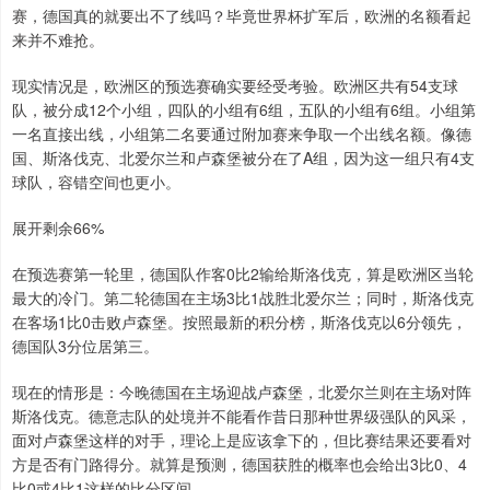
赛，德国真的就要出不了线吗？毕竟世界杯扩军后，欧洲的名额看起
来并不难抢。
现实情况是，欧洲区的预选赛确实要经受考验。欧洲区共有54支球
队，被分成12个小组，四队的小组有6组，五队的小组有6组。小组第
一名直接出线，小组第二名要通过附加赛来争取一个出线名额。像德
国、斯洛伐克、北爱尔兰和卢森堡被分在了A组，因为这一组只有4支
球队，容错空间也更小。
展开剩余66%
在预选赛第一轮里，德国队作客0比2输给斯洛伐克，算是欧洲区当轮
最大的冷门。第二轮德国在主场3比1战胜北爱尔兰；同时，斯洛伐克
在客场1比0击败卢森堡。按照最新的积分榜，斯洛伐克以6分领先，
德国队3分位居第三。
现在的情形是：今晚德国在主场迎战卢森堡，北爱尔兰则在主场对阵
斯洛伐克。德意志队的处境并不能看作昔日那种世界级强队的风采，
面对卢森堡这样的对手，理论上是应该拿下的，但比赛结果还要看对
方是否有门路得分。就算是预测，德国获胜的概率也会给出3比0、4
比0或4比1这样的比分区间。