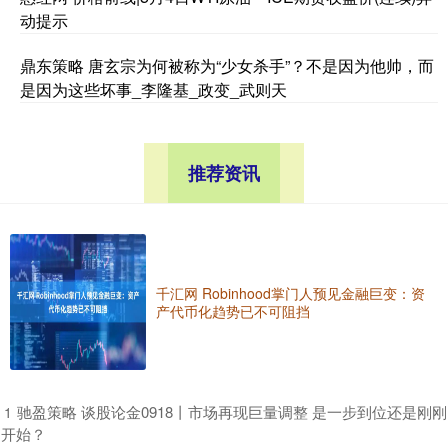
动提示
鼎东策略 唐玄宗为何被称为“少女杀手”？不是因为他帅，而
是因为这些坏事_李隆基_政变_武则天
推荐资讯
千汇网 Robinhood掌门人预见金融巨变：资
产代币化趋势已不可阻挡
​驰盈策略 谈股论金0918丨市场再现巨量调整 是一步到位还是刚刚
1
开始？