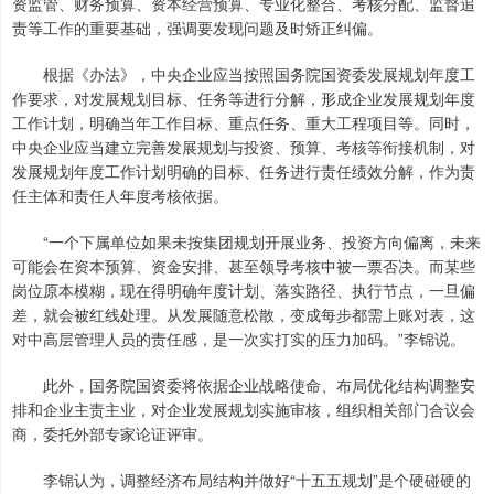
资监管、财务预算、资本经营预算、专业化整合、考核分配、监督追
责等工作的重要基础，强调要发现问题及时矫正纠偏。
根据《办法》，中央企业应当按照国务院国资委发展规划年度工
作要求，对发展规划目标、任务等进行分解，形成企业发展规划年度
工作计划，明确当年工作目标、重点任务、重大工程项目等。同时，
中央企业应当建立完善发展规划与投资、预算、考核等衔接机制，对
发展规划年度工作计划明确的目标、任务进行责任绩效分解，作为责
任主体和责任人年度考核依据。
“一个下属单位如果未按集团规划开展业务、投资方向偏离，未来
可能会在资本预算、资金安排、甚至领导考核中被一票否决。而某些
岗位原本模糊，现在得明确年度计划、落实路径、执行节点，一旦偏
差，就会被红线处理。从发展随意松散，变成每步都需上账对表，这
对中高层管理人员的责任感，是一次实打实的压力加码。”李锦说。
此外，国务院国资委将依据企业战略使命、布局优化结构调整安
排和企业主责主业，对企业发展规划实施审核，组织相关部门合议会
商，委托外部专家论证评审。
李锦认为，调整经济布局结构并做好“十五五规划”是个硬碰硬的