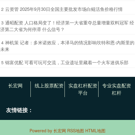
​云资管 2025年9月30日全国主要批发市场白鲢活鱼价格行情
2
​通昭配资 人口格局变了！经济第一大省重夺总量增量双料冠军 经
3
济第二大省为何停滞 什么信号？
​神机策 记者：多米诺效应，本泽马的情况影响坎特和恩-内斯里的
4
未来
​锦富优配 可看可玩可交流，工业遗址里藏着一个火车迷俱乐部
5
长宏网
线上股票配资
实盘杠杆配资
专业实盘配资
平台
杠杆
友情链接：
Powered by
长宏网
RSS地图
HTML地图