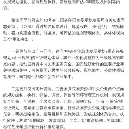
发展规划编制、发展规划执行、发展规划评估和调整以及附则等内
容。
相较于早前颁布的10号令，国务院国资委规划发展局有关负责同
志介绍，《办法》通过加强顶层设计、规范程序、强化执行、统筹联
动，着力构建全流程、能监测、可评估的规划管理体系。具体体现为
三个“更加突出”：
一是更加突出产业导向。建立“中央企业总体发展规划+重点任务
规划+企业规划”的三级规划体系，将产业优化调整作为三级规划的重
点内容，推动国有资本向关系国家安全、国民经济命脉的重要行业和
关键领域集中，向关系国计民生的公共服务、应急能力、公益性领域
等集中，向前瞻性战略性新兴产业集中。
二是更加突出闭环管理。完善国务院国资委和中央企业两个层面
的规划编制、执行、评估、调整、评价等闭环管理工作机制，实现规
划全链条、全过程、全级次监管。比如，编制阶段，“一企一策”审核
企业规划，指导企业贯通承接国家、行业及国资央企规划指标和重点
任务，明确战略定位、发展目标和实施路径，形成规划体系合力。执
行阶段，构建“长期战略—发展规划—年度计划”推进机制，将规划目
标任务按年度细化分解和推动落实。