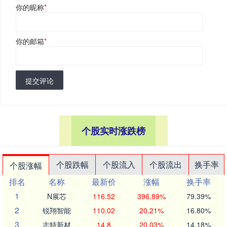
你的昵称
*
你的邮箱
*
提交评论
个股实时涨跌榜
个股跌幅
个股流入
个股流出
换手率
个股涨幅
排名
名称
最新价
涨幅
换手率
1
N展芯
116.52
396.89%
79.39%
2
锐翔智能
110.02
20.21%
16.80%
3
志特新材
14.8
20.03%
14.18%