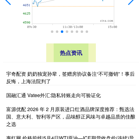
热点资讯
宇奇配资 奶奶独宠孙辈，签赠房协议备注“不可撤销”！事后
反悔，上海法院判了
国融汇通 Vatee外汇:隐私转账走向可验证化
富源优配 2026 年 2 月原装进口红酒品牌深度推荐：甄选法
国、意大利、智利等产区，品味醇正风味与卓越品质的佳酿
之选
惠红网 价格前线|5月4日WTI原油—ICE期货收盘价(连续)异