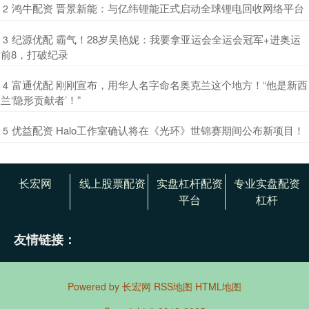
​鸿牛配资 晋景新能：与亿纬锂能正式启动全球锂电回收网络平台
2
​纪源优配 霸气！28岁吴艳妮：我要拿亚运会全运会冠军+进奥运
3
前8，打破纪录
​富通优配 刚刚宣布，用华人名字命名奥克兰这个地方！“他是新西
4
兰‘隐形贡献者’！”
​优益配资 Halo工作室确认将在《光环》世锦赛期间公布新项目！
5
长宏网
线上股票配资
实盘杠杆配资
专业实盘配资
平台
杠杆
友情链接：
Powered by
长宏网
RSS地图
HTML地图