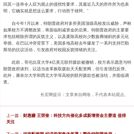
回其一连串令人叹为观止的侵扰性要求，其最近几天的所作所为也表
明，它确实就是想这么要求，行动胜于雄辩。”
自今年1月以来，特朗普政府对多所美国顶级高校发出威胁，声称
如果校方不调整政策，将面临削减资金的后果。特朗普政府的主要要
求包括根除所谓的反犹主义，以及废除高校向少数族裔倾斜的多元化
举措。在巴以冲突背景下，美国多地高校去年爆发了一系列支持巴勒
斯坦的抗议活动，引发政府对校园反犹情绪的关注。
此前，哥伦比亚大学4亿美元联邦拨款被撤销，校方表示愿意与特
朗普政府谈判，以适当改革换取拨款天天配资网，但引发强烈反弹。
此外，康奈尔大学和西北大学等高校的联邦拨款也被冻结，并面临调
查。
长宏网提示：文章来自网络，不代表本站观点。
上一篇：
财惠赚 王荣奎：科技方向催化多成新增资金主赛道 值得
关注
下一篇：
河南配资网 经济学家集体签署！警告特朗普政府→