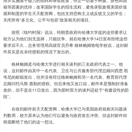
用并实施基于能力的招聘和录取政策，停止一切基于种族、肤色和国
籍等因素的优待；改革国际学生的招生流程，避免录取敌视美国价值
观和制度的学生天天配资网，包括支持恐怖主义或反犹主义的学生；
关闭所有“多元化、公平与包容”政策相关的项目。
按照《纽约时报》说法，特朗普政府向哈佛大学提的这些要求让
校方认为他们别无选择，只能抗争。就在哈佛大学14日宣布拒绝这些
要求后不久，总务管理局高级官员乔希·格林鲍姆致电学校说，这封邮
件其实是在未经授权的情况下发出的。
格林鲍姆是与哈佛大学进行相关谈判的三名政府代表之一。他
说，这封邮件由其中一名代表、卫生与公共服务部代理总顾问西恩·凯
韦尼的邮箱发出，但并没有经过格林鲍姆和另一名代表、教育部代理
总顾问托马斯·惠勒的授权。但后来他又改口说，邮件本是预制好准备
发的，但不是在11日发出，因为那时双方的谈判还处于“有建设性的阶
段”。
在收到邮件前天天配资网，哈佛大学已与美国政府就相关问题谈
判数周，校方原本认为他们可以避免与政府发生冲突。但这封邮件却
彻底断绝了他们的这一想法。