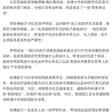
白宫高级政策策略师梅·梅尔曼则说，哈佛大学收到邮件后应该与
政府相关部门核实，但他们没有这样做，而是发起了一场“受害者运
动”。
而哈佛校方18日发表声明说，这封邮件“由三名联邦官员签署，使
用官方邮件模板，从一名高级联邦官员的电子邮箱发出”，“收到美国
政府此类信件的人，即使其中包含的要求非常过分、令人震惊，也不
会质疑其真实性或严肃性”。
声明还说：“我们仍然不清楚美国政府最近言行中究竟有哪些是错
误的，或者美国政府究竟想做什么和说什么。即使这封信是个错误，
政府本周采取的行动也会对学生和员工以及‘美国高等教育在世界上的
地位’产生现实影响。”
哈佛校方14日宣布拒绝政府要求后，特朗普政府当天晚些时候宣
布，将冻结对该校总额为22亿美元的多年期拨款以及6000万美元的多
年期合同款项。15日，特朗普在社交媒体发文，威胁剥夺哈佛大学
的“免税地位”，应视作“政治实体”征税。16日，美国国土安全部威胁取
消哈佛大学招收国际生资质。
哈佛校方一名发言人在一份声明中说：“即使假定政府现在希望撤