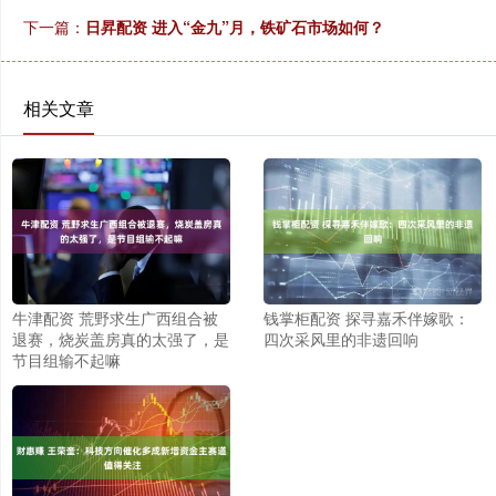
下一篇：
日昇配资 进入“金九”月，铁矿石市场如何？
相关文章
牛津配资 荒野求生广西组合被
钱掌柜配资 探寻嘉禾伴嫁歌：
退赛，烧炭盖房真的太强了，是
四次采风里的非遗回响
节目组输不起嘛