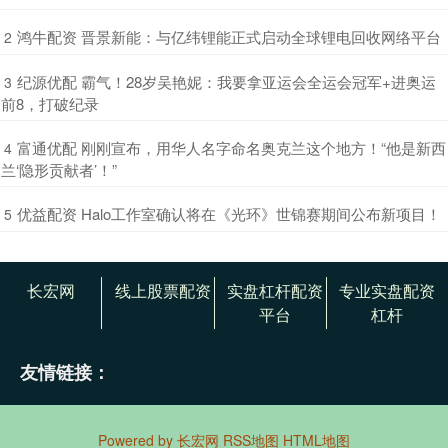
​鸿牛配资 晋景新能：与亿纬锂能正式启动全球锂电回收网络平台
2
​纪源优配 霸气！28岁吴艳妮：我要拿亚运会全运会冠军+进奥运
3
前8，打破纪录
​富通优配 刚刚宣布，用华人名字命名奥克兰这个地方！“他是新西
4
兰‘隐形贡献者’！”
​优益配资 Halo工作室确认将在《光环》世锦赛期间公布新项目！
5
长宏网
线上股票配资
实盘杠杆配资
专业实盘配资
平台
杠杆
友情链接：
Powered by
长宏网
RSS地图
HTML地图