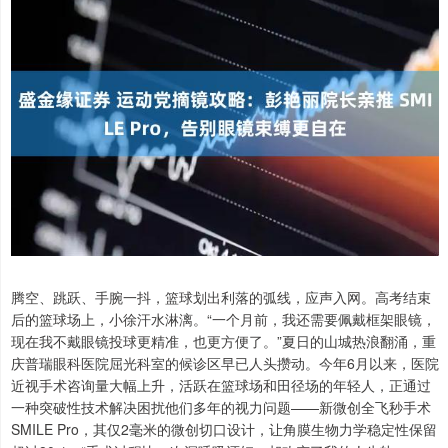
腾空、跳跃、手腕一抖，篮球划出利落的弧线，应声入网。高考结束
后的篮球场上，小徐汗水淋漓。“一个月前，我还需要佩戴框架眼镜，
现在我不戴眼镜投球更精准，也更方便了。”夏日的山城热浪翻涌，重
庆普瑞眼科医院屈光科室的候诊区早已人头攒动。今年6月以来，医院
近视手术咨询量大幅上升，活跃在篮球场和田径场的年轻人，正通过
一种突破性技术解决困扰他们多年的视力问题——新微创全飞秒手术
SMILE Pro，其仅2毫米的微创切口设计，让角膜生物力学稳定性保留