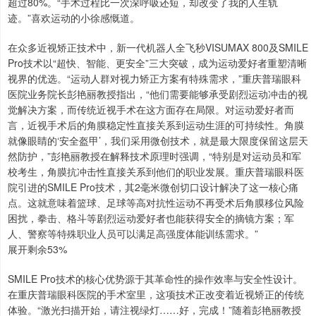
超过80%。“手术过程比一次深呼吸还短，却改变了我的人生轨
迹。”喜欢运动的小徐感慨道。
在众多近视矫正技术中，新一代机器人全飞秒VISUMAX 800及SMILE
Pro技术以“超快、智能、更安全”三大突破，成为运动爱好者重塑清晰
视界的优选。“运动人群对视力矫正方案有特殊需求，”重庆普瑞眼科
医院业务院长彭艳丽教授指出，“他们需要能够承受剧烈运动冲击的视
觉解决方案，而传统近视手术在这方面存在局限。对运动爱好者而
言，近视手术后的角膜稳定性直接关系到运动生涯的可持续性。角膜
就像眼睛的‘安全盔甲’，我们采用微创技术，就是最大限度保留这层天
然防护，”彭艳丽教授在解释技术原理时强调，“特别是对运动员和军
校考生，角膜抗冲击性直接关系到他们的职业发展。重庆普瑞眼科医
院引进的SMILE Pro技术，其2毫米微创切口设计解决了这一核心痛
点。这就意味着篮球、足球等高对抗性运动不再受术后角膜移位风险
困扰，拳击、格斗等剧烈运动爱好者也能获得安全的摘镜方案；军
人、警察等特殊职业人员可以满足高强度体能训练需求。”
展开剩余53%
SMILE Pro技术的核心优势源于其革命性的操作效率与安全性设计。
在重庆普瑞眼科医院的手术室里，这项技术正改变着近视矫正的传统
体验。“激光扫描开始，请注视绿灯……好，完成！”随着彭艳丽教授