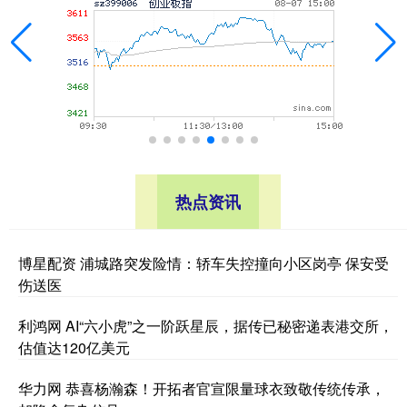
热点资讯
博星配资 浦城路突发险情：轿车失控撞向小区岗亭 保安受
伤送医
利鸿网 AI“六小虎”之一阶跃星辰，据传已秘密递表港交所，
估值达120亿美元
华力网 恭喜杨瀚森！开拓者官宣限量球衣致敬传统传承，