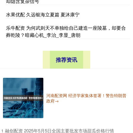
却隐含复杂信号
水果优配 久远银海立夏篇 夏沐康宁
乐牛配资 为何武则天不单独给自己建造一座陵墓，却要合
葬乾陵？暗藏心机_李治_李显_唐朝
推荐资讯
河南配资网 经济学家集体签署！警告特朗普
政府→
​融创配资 2025年5月5日全国主要批发市场甜瓜价格行情
1