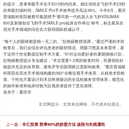
的提示，患者单眼手术在不到10秒内结束。相比传统全飞秒手术23秒
的单眼扫描时间，SMILE Pro手术效率提升高达36%。今年6月，重庆
普瑞眼科医院被蔡司集团授予“蔡司新一代机器人全飞秒VISUMAX
800及新微创全飞秒手术SMILE pro临床合作单位”称号，标志着其在
屈光手术领域的综合实力获得国际权威认可 。
“每个人的眼睛都是独一无二的，”彭艳丽教授强调，“通过严谨的术前
检查后，我们会综合评估患者的眼部情况、用眼习惯及未来需求，基
于这些个性化数据定制手术方案。”针对运动爱好者的暑期摘镜计划，
彭艳丽教授提出专业建议，“术后需要1-2周的恢复时间，而暑假恰好
能提供充足的休养期，避免开学后因用眼过度影响效果。”重庆普瑞眼
科医院在屈光手术领域构建的360°全晰近视手术体系，从精准术前检
查、个性化方案设计到术后终身随访的全流程服务管理体系，规范化
的操作标准和临床经验为近视患者提供了坚实保障。
发布于：重庆市
长宏网提示：文章来自网络，不代表本站观点。
上一篇：
丰汇投资 胜率90%的炒股方法 波段与长线通吃